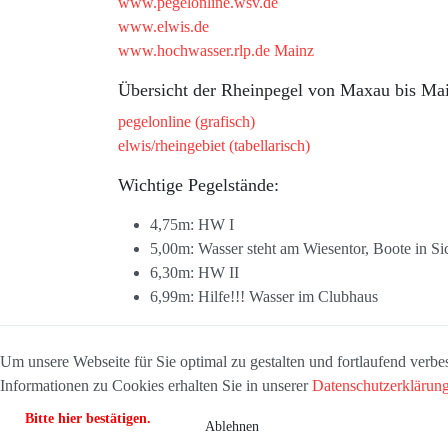
www.pegelonline.wsv.de
www.elwis.de
www.hochwasser.rlp.de Mainz
Übersicht der Rheinpegel von Maxau bis Ma
pegelonline (grafisch)
elwis/rheingebiet (tabellarisch)
Wichtige Pegelstände:
4,75m: HW I
5,00m: Wasser steht am Wiesentor, Boote in Si
6,30m: HW II
6,99m: Hilfe!!! Wasser im Clubhaus
Um unsere Webseite für Sie optimal zu gestalten und fortlaufend ver
Informationen zu Cookies erhalten Sie in unserer
Datenschutzerklärun
Bitte hier bestätigen.
Ablehnen