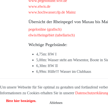
www.pegelonline.wsv.de
www.elwis.de
www.hochwasser.rlp.de Mainz
Übersicht der Rheinpegel von Maxau bis Ma
pegelonline (grafisch)
elwis/rheingebiet (tabellarisch)
Wichtige Pegelstände:
4,75m: HW I
5,00m: Wasser steht am Wiesentor, Boote in Si
6,30m: HW II
6,99m: Hilfe!!! Wasser im Clubhaus
Um unsere Webseite für Sie optimal zu gestalten und fortlaufend ver
Informationen zu Cookies erhalten Sie in unserer
Datenschutzerklärun
Bitte hier bestätigen.
Ablehnen