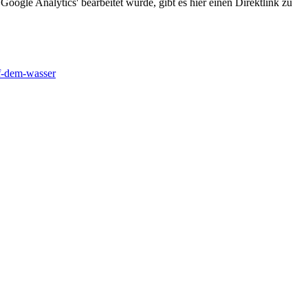
oogle Analytics' bearbeitet würde, gibt es hier einen Direktlink zu
f-dem-wasser