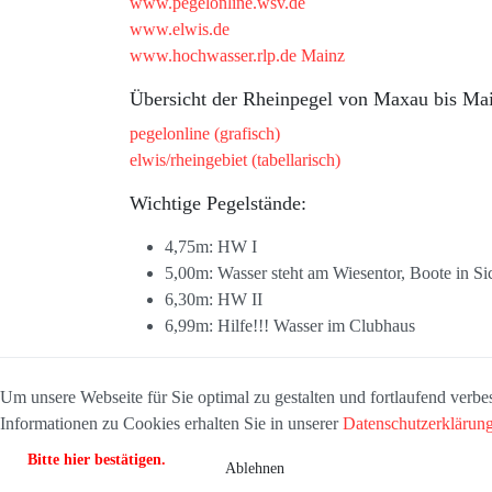
www.pegelonline.wsv.de
www.elwis.de
www.hochwasser.rlp.de Mainz
Übersicht der Rheinpegel von Maxau bis Ma
pegelonline (grafisch)
elwis/rheingebiet (tabellarisch)
Wichtige Pegelstände:
4,75m: HW I
5,00m: Wasser steht am Wiesentor, Boote in Si
6,30m: HW II
6,99m: Hilfe!!! Wasser im Clubhaus
Um unsere Webseite für Sie optimal zu gestalten und fortlaufend ver
Informationen zu Cookies erhalten Sie in unserer
Datenschutzerklärun
Bitte hier bestätigen.
Ablehnen