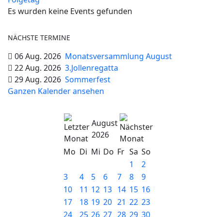
Es wurden keine Events gefunden
NÄCHSTE TERMINE
06 Aug. 2026
Monatsversammlung August
22 Aug. 2026
3.Jollenregatta
29 Aug. 2026
Sommerfest
Ganzen Kalender ansehen
August
2026
Mo
Di
Mi
Do
Fr
Sa
So
1
2
3
4
5
6
7
8
9
10
11
12
13
14
15
16
17
18
19
20
21
22
23
24
25
26
27
28
29
30