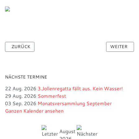
VORHERIGER BEITRAG: VERANSTALTUNGSHINWEIS
NÄCHSTER B
ZURÜCK
WEITER
NÄCHSTE TERMINE
22 Aug. 2026
3.Jollenregatta fällt aus. Kein Wasser!
29 Aug. 2026
Sommerfest
03 Sep. 2026
Monatsversammlung September
Ganzen Kalender ansehen
August
2026