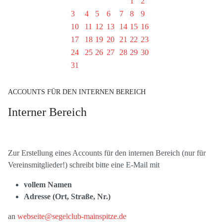
1
2
3
4
5
6
7
8
9
10
11
12
13
14
15
16
17
18
19
20
21
22
23
24
25
26
27
28
29
30
31
ACCOUNTS FÜR DEN INTERNEN BEREICH
Interner Bereich
Zur Erstellung eines Accounts für den internen Bereich (nur für
Vereinsmitglieder!) schreibt bitte eine E-Mail mit
vollem Namen
Adresse (Ort, Straße, Nr.)
an
webseite@segelclub-mainspitze.de