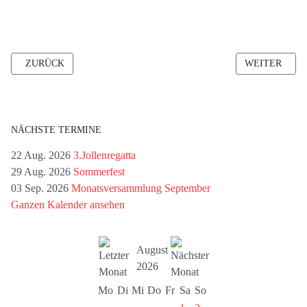
VORHERIGER BEITRAG: FOTOWETTBEWERB/ BORDBUCH/ FOTO
NÄCHSTER B
ZURÜCK
WEITER
NÄCHSTE TERMINE
22 Aug. 2026
3.Jollenregatta
29 Aug. 2026
Sommerfest
03 Sep. 2026
Monatsversammlung September
Ganzen Kalender ansehen
August
2026
Mo
Di
Mi
Do
Fr
Sa
So