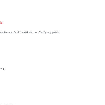
de
raßen- und Schifffahrtsämtern zur Verfügung gestellt.
inz: