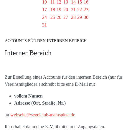
10
11
12
13
14
15
16
17
18
19
20
21
22
23
24
25
26
27
28
29
30
31
ACCOUNTS FÜR DEN INTERNEN BEREICH
Interner Bereich
Zur Erstellung eines Accounts für den internen Bereich (nur für
Vereinsmitglieder!) schreibt bitte eine E-Mail mit
vollem Namen
Adresse (Ort, Straße, Nr.)
an
webseite@segelclub-mainspitze.de
Ihr erhaltet dann eine E-Mail mit euren Zugangsdaten.