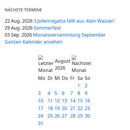
NÄCHSTE TERMINE
22 Aug. 2026
3.Jollenregatta fällt aus. Kein Wasser!
29 Aug. 2026
Sommerfest
03 Sep. 2026
Monatsversammlung September
Ganzen Kalender ansehen
August
2026
Mo
Di
Mi
Do
Fr
Sa
So
1
2
3
4
5
6
7
8
9
10
11
12
13
14
15
16
17
18
19
20
21
22
23
24
25
26
27
28
29
30
31