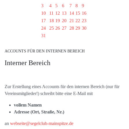
3
4
5
6
7
8
9
10
11
12
13
14
15
16
17
18
19
20
21
22
23
24
25
26
27
28
29
30
31
ACCOUNTS FÜR DEN INTERNEN BEREICH
Interner Bereich
Zur Erstellung eines Accounts für den internen Bereich (nur für
Vereinsmitglieder!) schreibt bitte eine E-Mail mit
vollem Namen
Adresse (Ort, Straße, Nr.)
an
webseite@segelclub-mainspitze.de