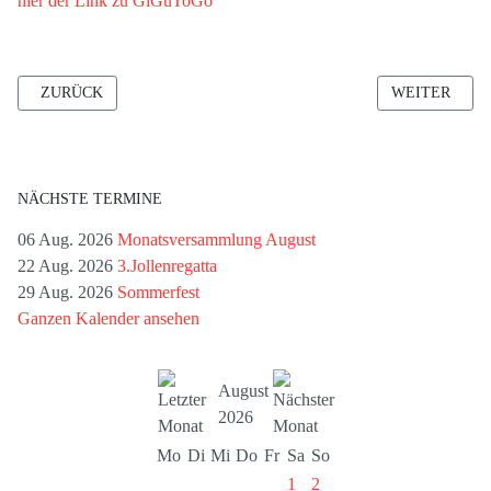
hier der Link zu GiGuToGo
VORHERIGER BEITRAG: ANSEGELN AM 01. MAI
NÄCHSTER BE
ZURÜCK
WEITER
NÄCHSTE TERMINE
06 Aug. 2026
Monatsversammlung August
22 Aug. 2026
3.Jollenregatta
29 Aug. 2026
Sommerfest
Ganzen Kalender ansehen
August
2026
Mo
Di
Mi
Do
Fr
Sa
So
1
2