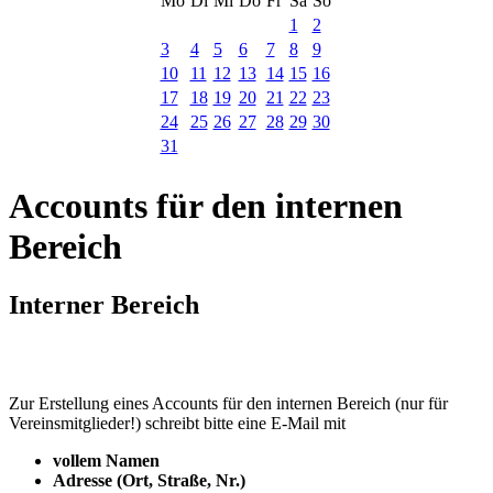
Mo
Di
Mi
Do
Fr
Sa
So
1
2
3
4
5
6
7
8
9
10
11
12
13
14
15
16
17
18
19
20
21
22
23
24
25
26
27
28
29
30
31
Accounts für den internen
Bereich
Interner Bereich
Zur Erstellung eines Accounts für den internen Bereich (nur für
Vereinsmitglieder!) schreibt bitte eine E-Mail mit
vollem Namen
Adresse (Ort, Straße, Nr.)