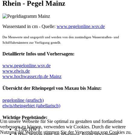
Rhein - Pegel Mainz
Wasserstand in cm - Quelle:
www.pegelonline.wsv.de
Die Messwerte sind ungeprüft und werden von den zuständigen Wasserstraßen- und
Schifffahrtsämtern zur Verfügung gestellt.
Detaillierte Infos und Vorhersagen:
www.pegelonline.wsv.de
www.elwis.de
www.hochwasser.rlp.de Mainz
Übersicht der Rheinpegel von Maxau bis Mainz:
pegelonline (grafisch)
elwis/rheingebiet (tabellarisch)
Wichtige Pegelstände:
Um unsere Webseite für Sie optimal zu gestalten und fortlaufend
verbessern zu können, verwenden wir Cookies. Durch die weitere
4,75m: HW I
Nutzung der Webseite stimmen Sie der Verwendung von Cookies zu.
5,00m: Wasser steht am Wiesentor, Boote in Sicherheit