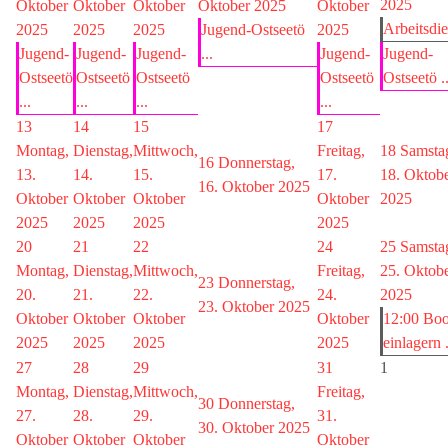
2025
Oktober
Oktober
Oktober
Oktober 2025
Oktober
Arbeitsdie
2025
2025
2025
Jugend-Ostseetö
2025
Jugend-
Jugend-
Jugend-
...
Jugend-
Jugend-
Ostseetö
Ostseetö
Ostseetö
Ostseetö
Ostseetö ..
...
...
...
...
13
14
15
17
Montag,
Dienstag,
Mittwoch,
Freitag,
18
Samsta
16
Donnerstag,
13.
14.
15.
17.
18. Oktob
16. Oktober 2025
Oktober
Oktober
Oktober
Oktober
2025
2025
2025
2025
2025
20
21
22
24
25
Samsta
Montag,
Dienstag,
Mittwoch,
Freitag,
25. Oktob
23
Donnerstag,
20.
21.
22.
24.
2025
23. Oktober 2025
Oktober
Oktober
Oktober
Oktober
12:00 Boo
2025
2025
2025
2025
einlagern .
27
28
29
31
1
Montag,
Dienstag,
Mittwoch,
Freitag,
30
Donnerstag,
27.
28.
29.
31.
30. Oktober 2025
Oktober
Oktober
Oktober
Oktober