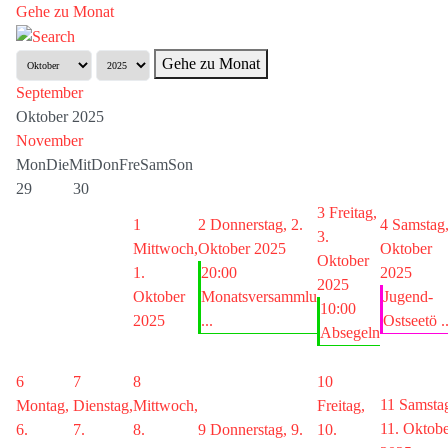
Gehe zu Monat
Gehe zu Monat
September
Oktober 2025
November
Mon
Die
Mit
Don
Fre
Sam
Son
29
30
3
Freitag,
1
2
Donnerstag, 2.
4
Samstag,
3.
Mittwoch,
Oktober 2025
Oktober
Oktober
1.
20:00
2025
2025
Oktober
Monatsversammlu
Jugend-
10:00
2025
...
Ostseetö ..
Absegeln
6
7
8
10
11
Samsta
Montag,
Dienstag,
Mittwoch,
Freitag,
11. Oktob
6.
7.
8.
9
Donnerstag, 9.
10.